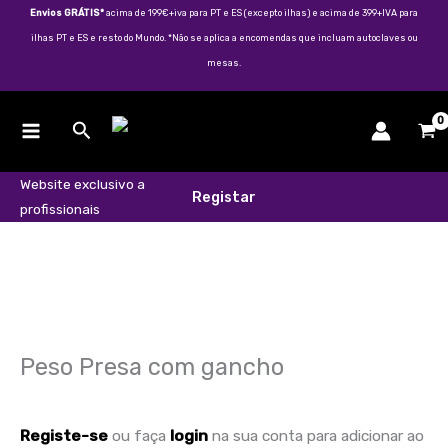
Skip
Envios GRÁTIS*
acima de 199€+iva para PT e ES (excepto ilhas) e acima de 399+IVA para
to
ilhas PT e ES e resto do Mundo. *Não se aplica a encomendas que incluam autoclaves ou
content
mesas.
Search
Website exclusivo a
Registar
profissionais
Quantidade
de
Peso
Presa
com
gancho
Peso Presa com gancho
Registe-se
ou faça
login
na sua conta para adicionar ao