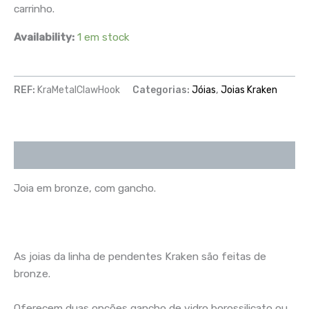
carrinho.
Availability:
1 em stock
REF:
KraMetalClawHook
Categorias:
Jóias
,
Joias Kraken
Descrição
Joia em bronze, com gancho.
As joias da linha de pendentes Kraken são feitas de
bronze.
Oferecem duas opções gancho de vidro borossilicato ou