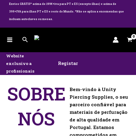
Skip
Envios GRÁTIS*
acima de 199€+iva para PT e ES (excepto ilhas) e acima de
to
399+IVA para ilhas PT e ES e resto do Mundo. *Não se aplica a encomendas que
content
incluam autoclaves ou mesas.
Search
Website
Registar
exclusivo a
profissionais
SOBRE
Bem-vindo à Unity
Piercing Supplies, o seu
parceiro confiável para
NÓS
materiais de perfuração
de alta qualidade em
Portugal. Estamos
comprometidos em