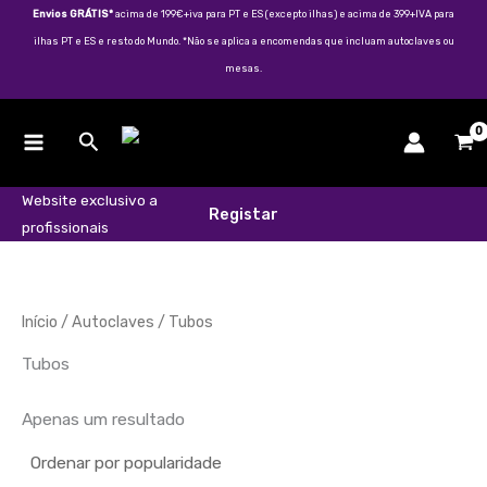
Skip
Envios GRÁTIS*
acima de 199€+iva para PT e ES (excepto ilhas) e acima de 399+IVA para
to
ilhas PT e ES e resto do Mundo. *Não se aplica a encomendas que incluam autoclaves ou
content
mesas.
Search
Website exclusivo a
Registar
profissionais
Início
/
Autoclaves
/ Tubos
Tubos
Apenas um resultado