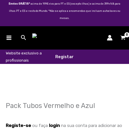
Skip
Envios GRÁTIS*
acima de 199€+iva para PT e ES (excepto ilhas) e acima de 399+IVA para
to
ilhas PT e ES e resto do Mundo. *Não se aplica a encomendas que incluam autoclaves ou
content
mesas.
Search
Website exclusivo a
Registar
profissionais
Quantidade
de
Pack
Tubos
Vermelho
e
Pack Tubos Vermelho e Azul
Azul
Registe-se
ou faça
login
na sua conta para adicionar ao