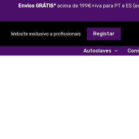
Skip
Envios GRÁTIS*
acima de 199€+iva para PT e ES (ex
to
content
Registar
Website exclusivo a profissionais
Autoclaves
Cons