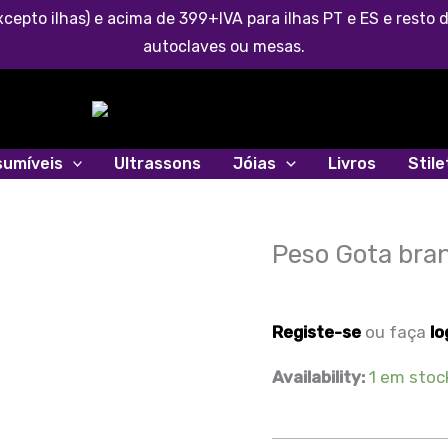
cepto ilhas) e acima de 399+IVA para ilhas PT e ES e rest
autoclaves ou mesas.
umíveis
Ultrassons
Jóias
Livros
Stil
Peso Gota bra
Quantidade
de
Peso
Registe-se
ou faça
lo
Gota
branco
Availability:
1 em stoc
com
gancho