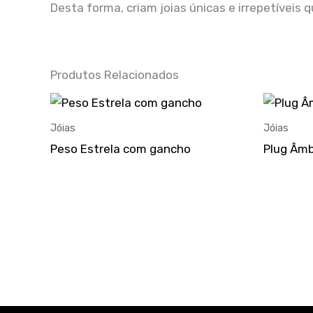
Desta forma, criam joias únicas e irrepetívei
Produtos Relacionados
This
product
Jóias
Jóias
has
Peso Estrela com gancho
Plug Âm
multiple
variants.
The
options
may
be
chosen
on