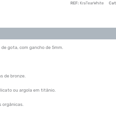
REF:
KraTearWhite
Cat
to de gota, com gancho de 5mm.
as de bronze.
icato ou argola em titânio.
 orgânicas.