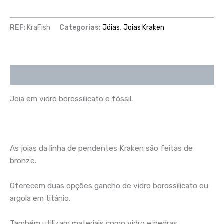
REF:
KraFish
Categorias:
Jóias
,
Joias Kraken
Descrição
Joia em vidro borossilicato e fóssil.
As joias da linha de pendentes Kraken são feitas de
bronze.
Oferecem duas opções gancho de vidro borossilicato ou
argola em titânio.
Também utilizam materiais como vidro e pedras