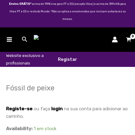
Skip
Envios GRÁTIS*
acima de 199€+iva para PT e ES (excepto ilhas) e acima de 399+IVA para
to
ilhas PT e ES e resto do Mundo. *Não se aplica a encomendas que incluam autoclaves ou
content
mesas.
Search
Website exclusivo a
Registar
profissionais
Quantidade
de
Fóssil
Fóssil de peixe
de
peixe
Registe-se
ou faça
login
na sua conta para adicionar ao
carrinho.
Availability:
1 em stock