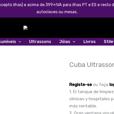
cepto ilhas) e acima de 399+IVA para ilhas PT e ES e rest
autoclaves ou mesas.
umíveis
Ultrassons
Jóias
Livros
Stil
Cuba Ultrasso
Quantidade
de
Cuba
Registe-se
ou faça
lo
Ultrassom
1. El tanque de limpie
CD-
clínicas y hospitales
4862
más rentable.
6
2. Gran ventana visual