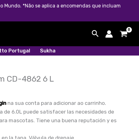
o do Mundo. *Não se aplica a encomendas que incluam
Search
etto Portugal
Sukha
m CD-4862 6 L
gin
na sua conta para adicionar ao carrinho.
za de 6.0L puede satisfacer las necesidades de
 para mascotas. Tiene una buena reputación y es
 en la tapa. Válvula de drenaje.