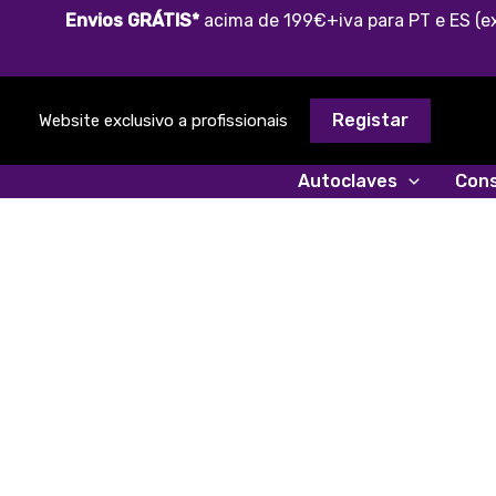
Skip
Envios GRÁTIS*
acima de 199€+iva para PT e ES (ex
to
content
Registar
Website exclusivo a profissionais
Autoclaves
Cons