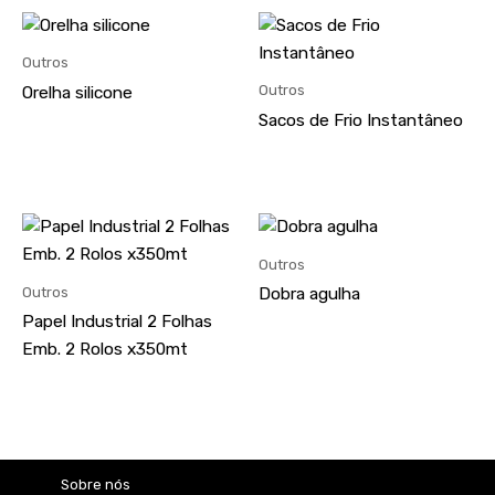
This
product
Outros
has
Outros
Orelha silicone
multiple
Sacos de Frio Instantâneo
variants.
The
options
may
This
be
product
Outros
chosen
has
Outros
Dobra agulha
on
multiple
Papel Industrial 2 Folhas
the
variants.
Emb. 2 Rolos x350mt
product
The
page
options
may
be
chosen
Sobre nós