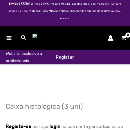
Skip
Envios GRÁTIS*
acima de 199€+iva para PT e ES (excepto ilhas) e acima de 399+IVA para
to
ilhas PT e ES e resto do Mundo. *Não se aplica a encomendas que incluam autoclaves ou
content
mesas.
Search
Website exclusivo a
Registar
profissionais
Quantidade
de
Caixa
histológica
(3
uni)
Caixa histológica (3 uni)
Registe-se
ou faça
login
na sua conta para adicionar ao