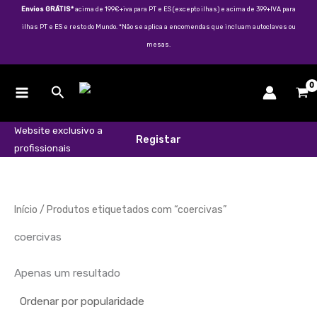
Skip
Envios GRÁTIS*
acima de 199€+iva para PT e ES (excepto ilhas) e acima de 399+IVA para
to
ilhas PT e ES e resto do Mundo. *Não se aplica a encomendas que incluam autoclaves ou
content
mesas.
Search
Website exclusivo a
Registar
profissionais
Início
/ Produtos etiquetados com “coercivas”
coercivas
Apenas um resultado