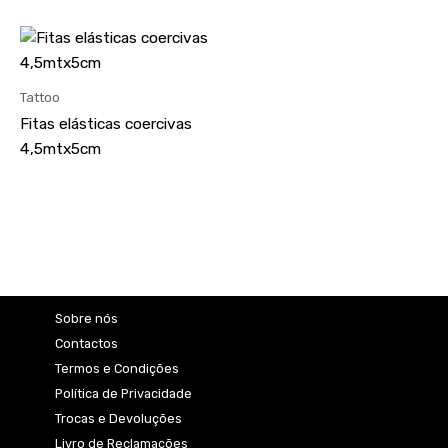
This
product
has
Tattoo
multiple
Fitas elásticas coercivas
variants.
4,5mtx5cm
The
options
may
be
chosen
on
the
Sobre nós
product
Contactos
page
Termos e Condições
Política de Privacidade
Trocas e Devoluções
Livro de Reclamações