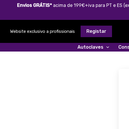
Skip
Envios GRÁTIS*
acima de 199€+iva para PT e ES (ex
to
content
Registar
Website exclusivo a profissionais
Autoclaves
Cons